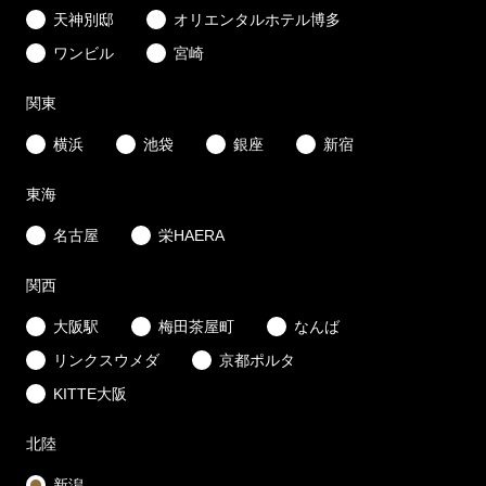
天神別邸
オリエンタルホテル博多
ワンビル
宮崎
関東
横浜
池袋
銀座
新宿
東海
名古屋
栄HAERA
関西
大阪駅
梅田茶屋町
なんば
リンクスウメダ
京都ポルタ
KITTE大阪
北陸
新潟