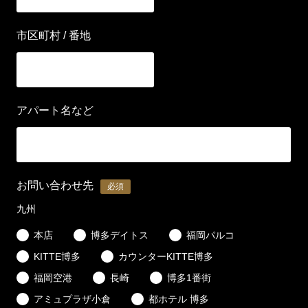
市区町村 / 番地
アパート名など
お問い合わせ先
必須
九州
本店
博多デイトス
福岡パルコ
KITTE博多
カウンターKITTE博多
福岡空港
長崎
博多1番街
アミュプラザ小倉
都ホテル 博多