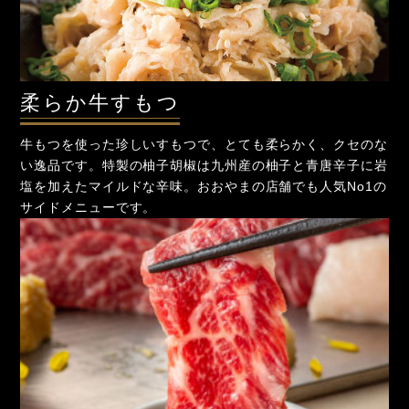
柔らか牛すもつ
牛もつを使った珍しいすもつで、とても柔らかく、クセのな
い逸品です。特製の柚子胡椒は九州産の柚子と青唐辛子に岩
塩を加えたマイルドな辛味。おおやまの店舗でも人気No1の
サイドメニューです。