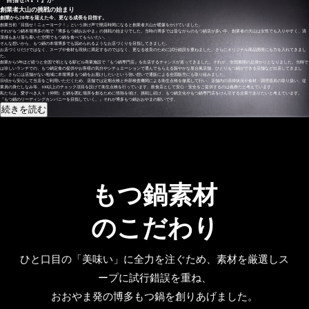
創業者大山の挑戦の始まり
創業から20年を迎えた今、更なる成長を目指す。
創業当初「目指せ！ニューヨーク！」という掛け声で開店時間になると創業者大山が暖簾をかけていました。
それがもつ鍋本場博多の地で『博多もつ鍋おおやま』の挑戦の始まりでした。当時の博多では昔ながらのもつ鍋店が多い中、創業者の大山は女性でも入りやすく、清
潔感もあり落ち着いた空間でもつ鍋を食べてもらいたい。
そんな想いから、もつ鍋の本場博多でも認められるようなお店づくりを目指してきました。
お店づくりだけではなく、スープや食材も現状に満足するのではなく、更なる改良のために試行錯誤を重ねました。さらにオリジナル商品開発にも力を入れてきまし
た。
創業から5年ほど経つと全国で初となる駅ビル商業施設で『もつ鍋専門店』を出店するチャンスが巡ってきました。それが、全国展開の足掛かりとなりました。当時で
は珍しいランチでの、もつ鍋定食の提供やお客様の気分やシチュエーションで選んでもらえる賑やかな屋台風店舗、ひとりもつ鍋ができる店舗など出店してきまし
た。さらには店舗がない地域に本場博多もつ鍋をお届けしたいという強い想いで通販による全国販売にも取り組みました。
日頃から安心して当店をご利用いただくため、店舗では定期点検と外部検査機関による衛生点検を徹底して行い、店舗内の清掃状況や食材・調理器具の取り扱い、従
業員の身だしなみ等、100以上のチェック項目を設けて衛生点検を行っています。飲食店として安心・安全をご提供するのは義務だと考えています。
私たちは、愛すべき人々（仲間）と鍋を囲む場所を創るために情熱を傾け、挑戦し続け、もつ鍋文化やもつ鍋専門店をけん引する企業でありたいと考えています。
『もつ鍋のリーディングカンパニーを目指していく。』それが博多もつ鍋おおやまの願いです。
続きを読む
もつ鍋素材
のこだわり
ひと口目の「美味い」に全力を注ぐため、素材を厳選しス
ープに試行錯誤を重ね、
おおやま発の博多もつ鍋を創りあげました。