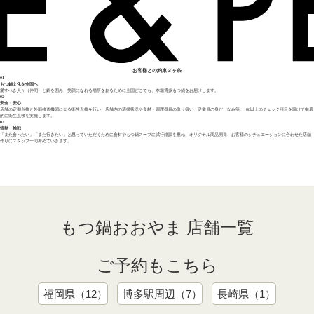
お客様との約束
３ヶ条
01
もつ鍋文化を全国へ
愛すべき人々（仲間）と鍋を囲み、笑顔になれる場所を創るために全国どこでも、本場博多もつ鍋をお届けします。
02
安全・安心
店舗の定期点検と外部検査機関による衛生点検を行い、店舗内の清掃状況や食材・調理器具の取り扱い、従業員の身だしなみ等、100以上のチェック項目を設けて徹底
的に衛生点検を実施します。
03
情熱・挑戦
「また食べたい」「また行きたい」と思っていただくために食材やもつ鍋スープに試行錯誤を重ね、オリジナル商品開発、お客様のシチュエーションに合わせた店舗
作りにスタッフ一同努めていきます。
もつ鍋おおやま 店舗一覧
ご予約もこちら
福岡県（12）
博多駅周辺（7）
長崎県（1）