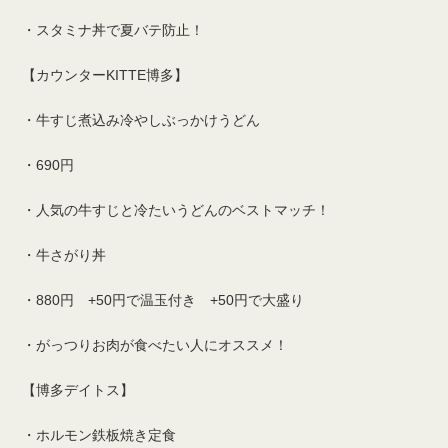
・スタミナ丼で夏バテ防止！
【カウンターKITTE博多】
・牛すじ煮込み冷やしぶっかけうどん
・690円
・人気の牛すじと冷たいうどんのベストマッチ！
・牛さがり丼
・880円 +50円で温玉付き +50円で大盛り
・がっつりお肉が食べたい人にオススメ！
【博多デイトス】
・ホルモン鉄板焼き定食