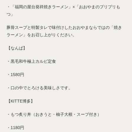
・「福岡の屋台発祥焼きラーメン」×「おおやまのプリプリも
つ」
豚骨スープと特製タレで味付けしたおおやまならではの「焼き
ラーメン」をお召し上がりください。
【なんば】
・黒毛和牛極上カルビ定食
・1580円
・口の中でとろける美味しさです。
【KITTE博多】
・もつ炙り丼（おきうと・柚子大根・スープ付き）
・1180円