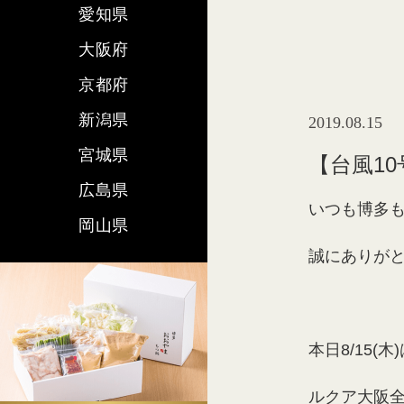
愛知県
大阪府
京都府
新潟県
2019.08.15
宮城県
【台風1
広島県
いつも博多
岡山県
誠にありが
本日8/15(
ルクア大阪全