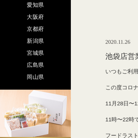
愛知県
大阪府
京都府
新潟県
2020.11.26
宮城県
池袋店営
広島県
いつもご利
岡山県
この度コロ
11月28日〜
11時〜22
フードラスト