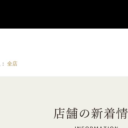
報：
全店