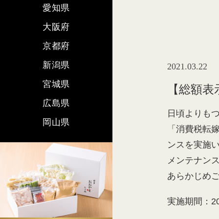
愛知県
大阪府
京都府
新潟県
2021.03.22
宮城県
【総額表
広島県
日頃よりも
岡山県
「消費税転
ンスを実施
メンテナン
あらかじめ
実施期間：20