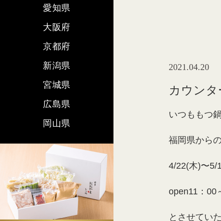
愛知県
大阪府
京都府
新潟県
2021.04.20
宮城県
カウンタ
広島県
いつももつ鍋
岡山県
福岡県から
4/22(木)〜5
open11：0
とさせてい