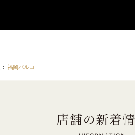
報：
福岡パルコ