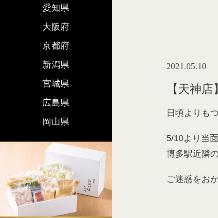
愛知県
大阪府
京都府
新潟県
2021.05.10
宮城県
【天神店
広島県
日頃よりも
岡山県
5/10より
博多駅近隣
ご迷惑をお