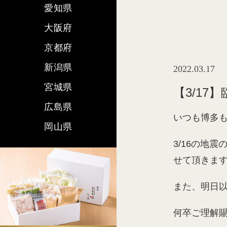
愛知県
大阪府
京都府
新潟県
2022.03.17
宮城県
【3/17
広島県
いつも博多
岡山県
3/16の地
せて頂きま
また、明日
何卒ご理解