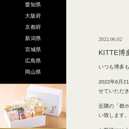
愛知県
大阪府
京都府
新潟県
2022.06.02
宮城県
KITTE
広島県
いつも博多も
岡山県
2022年6月
せていただ
近隣の「都
い致します