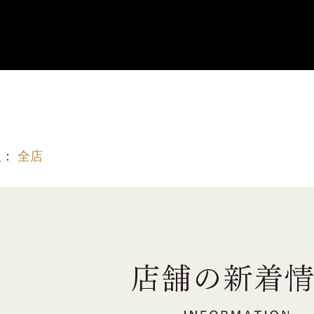
報：
全店