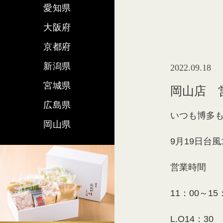
愛知県
大阪府
京都府
新潟県
2022.09.18
宮城県
岡山店 
広島県
いつも博多
岡山県
9月19日台
営業時間
11：00～15
L.O14：30