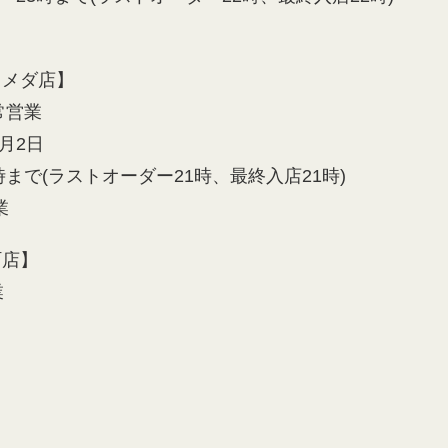
ウメダ店】
常営業
1月2日
時まで(ラストオーダー21時、最終入店21時)
業
町店】
業
】