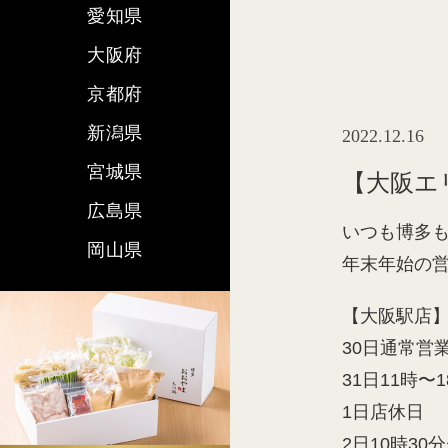
愛知県
大阪府
京都府
新潟県
2022.12.16
宮城県
【大阪エ
広島県
いつも博多
岡山県
年末年始の
【大阪駅店
30日通常営
31日11時〜
1日店休日
2日10時30