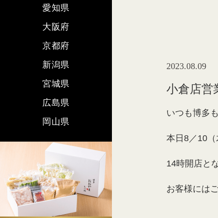
愛知県
大阪府
京都府
新潟県
2023.08.09
宮城県
小倉店営
広島県
いつも博多
岡山県
本日8／10
14時開店と
お客様には