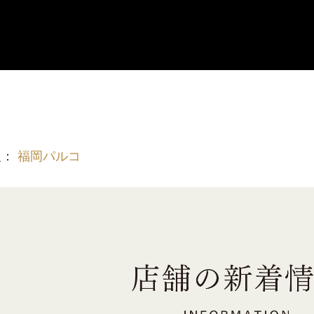
報：
福岡パルコ