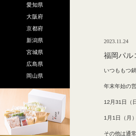
愛知県
大阪府
京都府
新潟県
2023.11.24
宮城県
福岡パル
広島県
いつももつ鍋
岡山県
年末年始の
12月31日（
1月1日（
その他は通