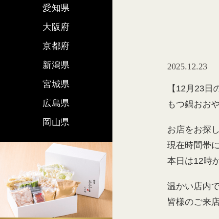
愛知県
大阪府
京都府
新潟県
2025.12.23
宮城県
【12月23
広島県
もつ鍋おおや
岡山県
お店をお探
現在時間帯
本日は12時
温かい店内
皆様のご来