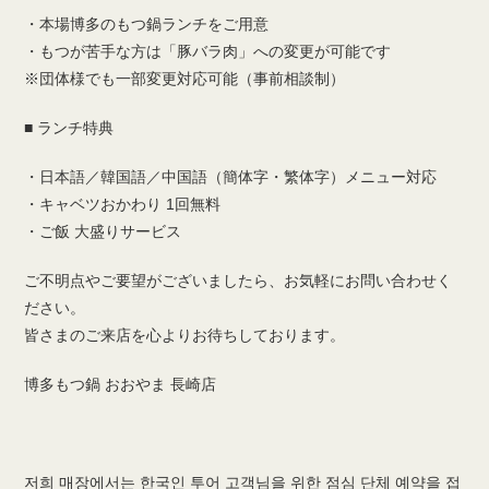
・本場博多のもつ鍋ランチをご用意
・もつが苦手な方は「豚バラ肉」への変更が可能です
※団体様でも一部変更対応可能（事前相談制）
■ ランチ特典
・日本語／韓国語／中国語（簡体字・繁体字）メニュー対応
・キャベツおかわり 1回無料
・ご飯 大盛りサービス
ご不明点やご要望がございましたら、お気軽にお問い合わせく
ださい。
皆さまのご来店を心よりお待ちしております。
博多もつ鍋 おおやま 長崎店
저희 매장에서는 한국인 투어 고객님을 위한 점심 단체 예약을 접