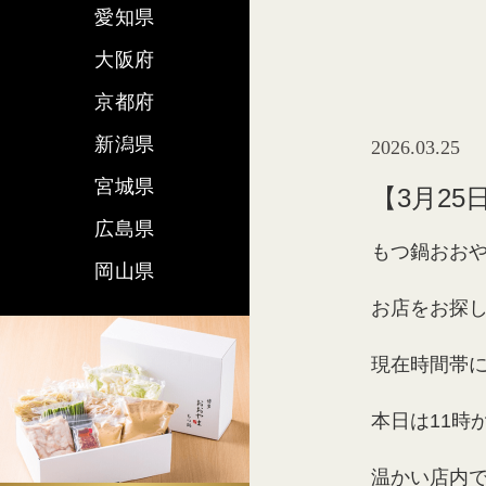
愛知県
大阪府
京都府
新潟県
2026.03.25
宮城県
【3月2
広島県
もつ鍋おおや
岡山県
お店をお探
現在時間帯
本日は11時
温かい店内