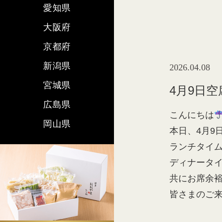
愛知県
大阪府
京都府
新潟県
2026.04.08
宮城県
4月9日
広島県
こんにちは
岡山県
本日、4月9
ランチタイ
ディナータ
共にお席余
皆さまのご