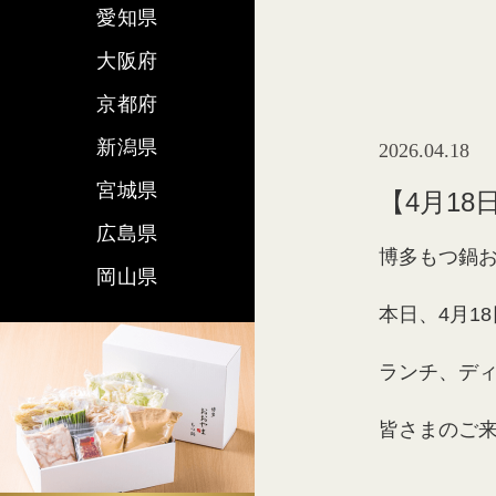
愛知県
大阪府
京都府
新潟県
2026.04.18
宮城県
【4月1
広島県
博多もつ鍋
岡山県
本日、4月18
ランチ、デ
皆さまのご