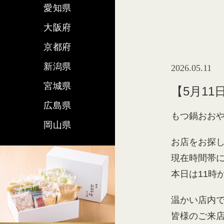
愛知県
大阪府
京都府
新潟県
2026.05.11
宮城県
【5月1
広島県
もつ鍋おおや
岡山県
お店をお探
現在時間帯
本日は11時
温かい店内
皆様のご来