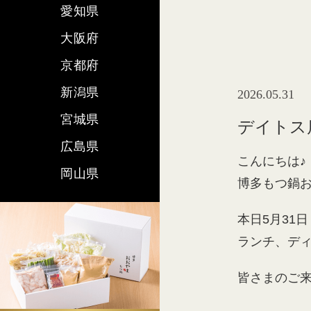
愛知県
大阪府
京都府
新潟県
2026.05.31
宮城県
デイトス
広島県
こんにちは♪
岡山県
博多もつ鍋
本日5月31日
ランチ、デ
皆さまのご