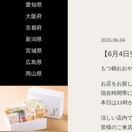
愛知県
大阪府
京都府
新潟県
2026.06.04
宮城県
【6月4
広島県
もつ鍋おおや
岡山県
お店をお探
現在時間帯
本日は11時
涼しい店内
皆様のご来