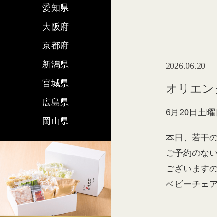
愛知県
大阪府
京都府
新潟県
2026.06.20
宮城県
オリエン
広島県
6月20日土曜
岡山県
本日、若干
ご予約のな
ございます
ベビーチェ