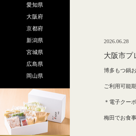
愛知県
大阪府
京都府
新潟県
2026.06.28
宮城県
大阪市プ
広島県
博多もつ鍋
岡山県
ご利用可能期間2
＊電子クーポ
梅田でお食