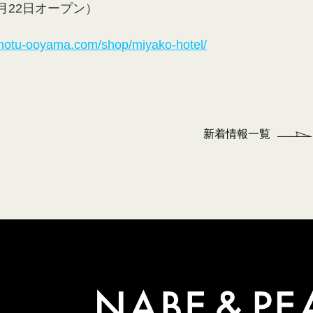
月22日オープン）
motu-ooyama.com/shop/miyako-hotel/
新着情報一覧