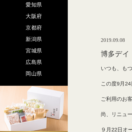
愛知県
大阪府
京都府
新潟県
2019.09.08
宮城県
博多デイ
広島県
いつも、も
岡山県
この度9月2
ご利用のお
尚、リニュー
９月22日オ