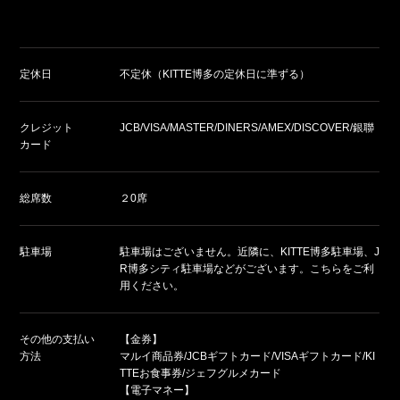
定休日
不定休（KITTE博多の定休日に準ずる）
クレジット
JCB/VISA/MASTER/DINERS/AMEX/DISCOVER/銀聯
カード
総席数
２0席
駐車場
駐車場はございません。近隣に、KITTE博多駐車場、J
R博多シティ駐車場などがございます。こちらをご利
用ください。
その他の支払い
【金券】
方法
マルイ商品券/JCBギフトカード/VISAギフトカード/KI
TTEお食事券/ジェフグルメカード
【電子マネー】