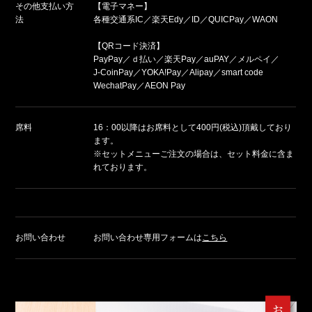
その他支払い方
【電子マネー】
法
各種交通系IC／楽天Edy／ID／QUICPay／WAON
【QRコード決済】
PayPay／ｄ払い／楽天Pay／auPAY／メルペイ／
J‐CoinPay／YOKA!Pay／Alipay／smart code
WechatPay／AEON Pay
席料
16：00以降はお席料として400円(税込)頂戴しており
ます。
※セットメニューご注文の場合は、セット料金に含ま
れております。
お問い合わせ
お問い合わせ専用フォームは
こちら