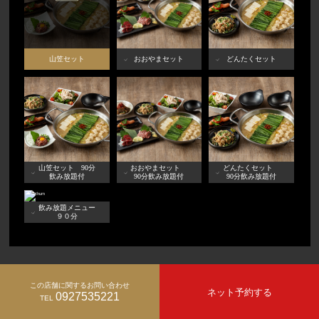
山笠セット
おおやまセット
どんたくセット
山笠セット 90分
おおやまセット
どんたくセット
飲み放題付
90分飲み放題付
90分飲み放題付
飲み放題メニュー
９０分
この店舗に関するお問い合わせ
ネット予約する
0927535221
TEL