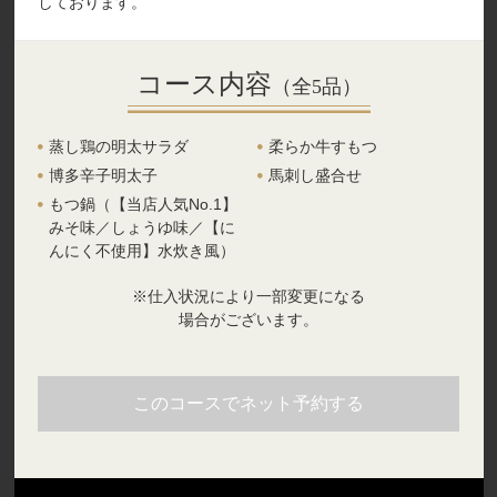
しております。
コース内容
（全5品）
蒸し鶏の明太サラダ
柔らか牛すもつ
博多辛子明太子
馬刺し盛合せ
もつ鍋（【当店人気No.1】
みそ味／しょうゆ味／【に
んにく不使用】水炊き風）
※仕入状況により一部変更になる
場合がございます。
このコースでネット予約する