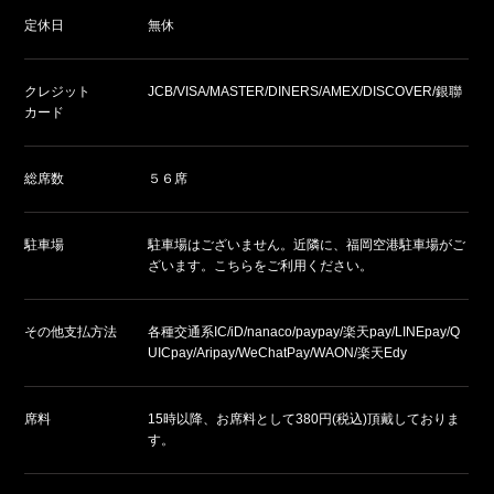
定休日
無休
クレジット
JCB/VISA/MASTER/DINERS/AMEX/DISCOVER/銀聯
カード
総席数
５６席
駐車場
駐車場はございません。近隣に、福岡空港駐車場がご
ざいます。こちらをご利用ください。
その他支払方法
各種交通系IC/iD/nanaco/paypay/楽天pay/LINEpay/Q
UICpay/Aripay/WeChatPay/WAON/楽天Edy
席料
15時以降、お席料として380円(税込)頂戴しておりま
す。