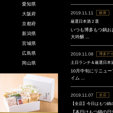
愛知県
2019.11.11
銀座
大阪府
厳選日本酒２選
京都府
いつも博多もつ鍋お
新潟県
大吟醸 ...
宮城県
広島県
2019.11.08
博多デ
土日ランチ＆厳選日本
岡山県
10月中旬にリニュ
イム ...
2019.11.07
全店
【全店】今日はもつ鍋
【本日はもつ鍋の日!!】 