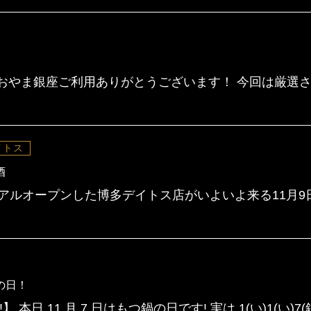
おやま銀座ご利用ありがとうございます！ 今回は厳選さ
イトス
酒
ーアルオープンした博多デイトス店がいよいよ来る11
の日！
本日 11 月 7 日はもつ鍋の日です! 実は 1(い)1(い)7(鍋