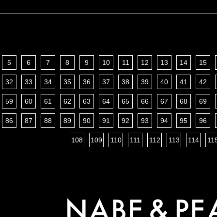
5
6
7
8
9
10
11
12
13
14
15
32
33
34
35
36
37
38
39
40
41
42
59
60
61
62
63
64
65
66
67
68
69
86
87
88
89
90
91
92
93
94
95
96
108
109
110
111
112
113
114
11