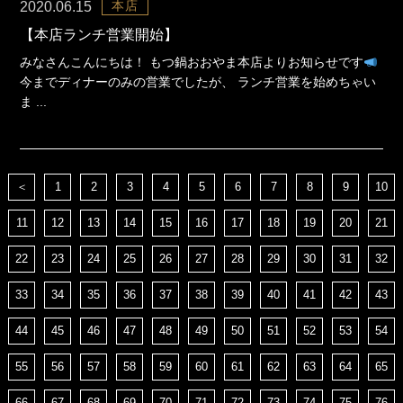
本店
2020.06.15
【本店ランチ営業開始】
みなさんこんにちは！ もつ鍋おおやま本店よりお知らせです
今までディナーのみの営業でしたが、 ランチ営業を始めちゃい
ま ...
＜
1
2
3
4
5
6
7
8
9
10
11
12
13
14
15
16
17
18
19
20
21
22
23
24
25
26
27
28
29
30
31
32
33
34
35
36
37
38
39
40
41
42
43
44
45
46
47
48
49
50
51
52
53
54
55
56
57
58
59
60
61
62
63
64
65
66
67
68
69
70
71
72
73
74
75
76