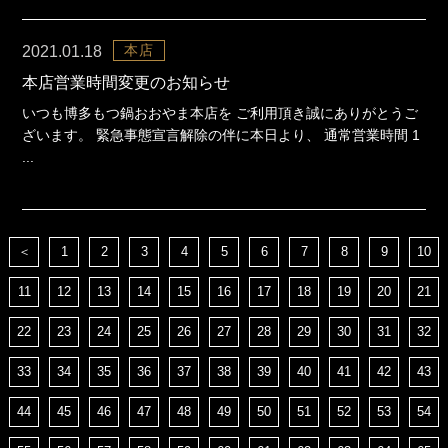
本店
2021.01.18
本店営業時間変更のお知らせ
いつも博多もつ鍋おおやま本店を ご利用頂き誠にありがとうご
ざいます。 緊急事態宣言解除の伴に本日より、 通常営業時間 1
...
＜
1
2
3
4
5
6
7
8
9
10
11
12
13
14
15
16
17
18
19
20
21
22
23
24
25
26
27
28
29
30
31
32
33
34
35
36
37
38
39
40
41
42
43
44
45
46
47
48
49
50
51
52
53
54