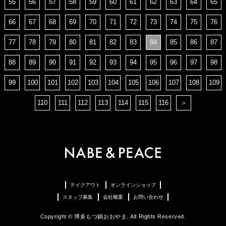
55
56
57
58
59
60
61
62
63
64
65
66
67
68
69
70
71
72
73
74
75
76
77
78
79
80
81
82
83
84
85
86
87
88
89
90
91
92
93
94
95
96
97
98
99
100
101
102
103
104
105
106
107
108
109
110
111
112
113
114
115
116
＞
テイクアウト
オンラインショップ
スタッフ募集
会社概要
お問い合わせ
Copyright © 博多もつ鍋おおやま. All Rights Reserved.