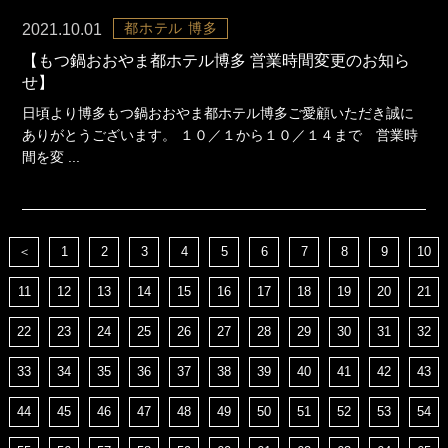
都ホテル 博多
2021.10.01
【もつ鍋おおやま都ホテル博多 営業時間変更のお知ら
せ】
日頃より博多もつ鍋おおやま都ホテル博多ご愛顧いただき誠に
ありがとうございます。 １０／１から１０／１４まで 営業時
間を変 ...
＜
1
2
3
4
5
6
7
8
9
10
11
12
13
14
15
16
17
18
19
20
21
22
23
24
25
26
27
28
29
30
31
32
33
34
35
36
37
38
39
40
41
42
43
44
45
46
47
48
49
50
51
52
53
54