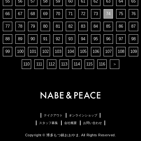
55
56
57
58
59
60
61
62
63
64
65
66
67
68
69
70
71
72
73
74
75
76
77
78
79
80
81
82
83
84
85
86
87
88
89
90
91
92
93
94
95
96
97
98
99
100
101
102
103
104
105
106
107
108
109
110
111
112
113
114
115
116
＞
テイクアウト
オンラインショップ
スタッフ募集
会社概要
お問い合わせ
Copyright © 博多もつ鍋おおやま. All Rights Reserved.