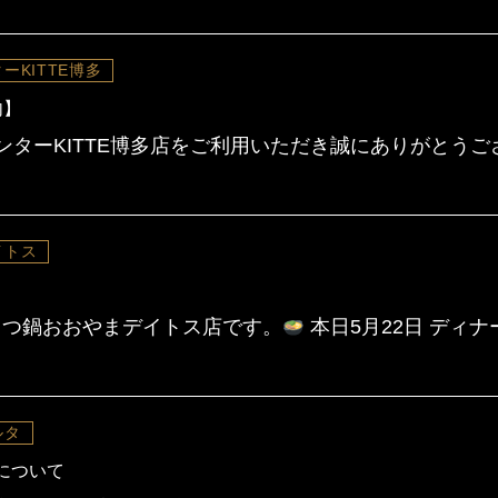
ーKITTE博多
内】
ンターKITTE博多店をご利用いただき誠にありがとうご
イトス
つ鍋おおやまデイトス店です。
本日5月22日 ディ
ルタ
について