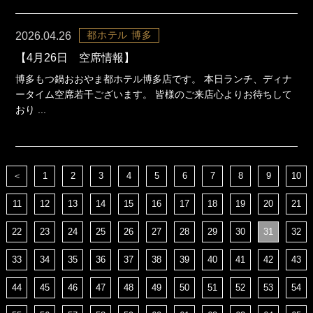
都ホテル 博多
2026.04.26
【4月26日 空席情報】
博多もつ鍋おおやま都ホテル博多店です。 本日ランチ、ディナ
ータイム空席若干ございます。 皆様のご来店心よりお待ちして
おり ...
＜
1
2
3
4
5
6
7
8
9
10
11
12
13
14
15
16
17
18
19
20
21
22
23
24
25
26
27
28
29
30
31
32
33
34
35
36
37
38
39
40
41
42
43
44
45
46
47
48
49
50
51
52
53
54