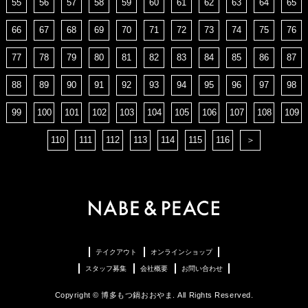
55
56
57
58
59
60
61
62
63
64
65
66
67
68
69
70
71
72
73
74
75
76
77
78
79
80
81
82
83
84
85
86
87
88
89
90
91
92
93
94
95
96
97
98
99
100
101
102
103
104
105
106
107
108
109
110
111
112
113
114
115
116
＞
テイクアウト
オンラインショップ
スタッフ募集
会社概要
お問い合わせ
Copyright © 博多もつ鍋おおやま. All Rights Reserved.