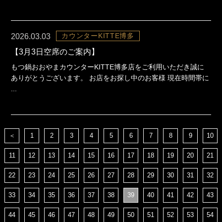
カウンターKITTE博多
2026.03.03
【3月3日空席のご案内】
もつ鍋おおやまカウンターKITTE博多店をご利用いただき誠に
ありがとうございます。 お店をお探し中のお客様 現在時間帯に
...
＜
1
2
3
4
5
6
7
8
9
10
11
12
13
14
15
16
17
18
19
20
21
22
23
24
25
26
27
28
29
30
31
32
33
34
35
36
37
38
39
40
41
42
43
44
45
46
47
48
49
50
51
52
53
54