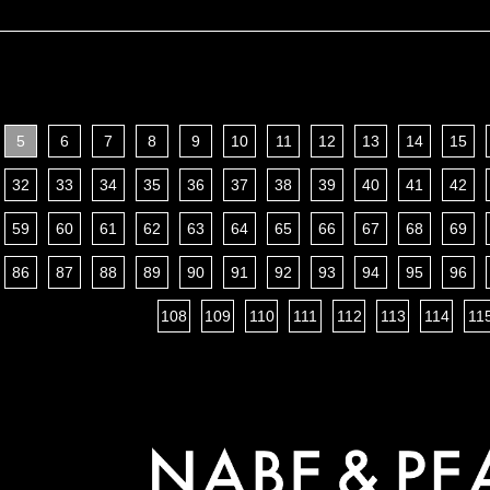
5
6
7
8
9
10
11
12
13
14
15
32
33
34
35
36
37
38
39
40
41
42
59
60
61
62
63
64
65
66
67
68
69
86
87
88
89
90
91
92
93
94
95
96
108
109
110
111
112
113
114
11