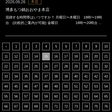
本店
2026.06.26
博多もつ鍋おおやま本店
混雑する時間帯はいつですか？ 月曜日〜木曜日 18時〜19時
台 (比較的ご案内が可能) 金曜日 18時〜20時台 ...
＜
1
2
3
4
5
6
7
8
9
10
11
12
13
14
15
16
17
18
19
20
21
22
23
24
25
26
27
28
29
30
31
32
33
34
35
36
37
38
39
40
41
42
43
44
45
46
47
48
49
50
51
52
53
54
55
56
57
58
59
60
61
62
63
64
65
66
67
68
69
70
71
72
73
74
75
76